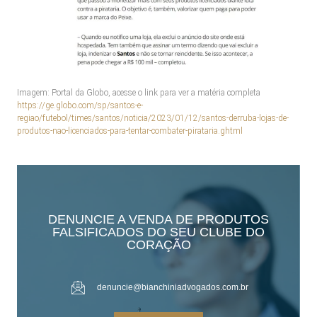
Imagem: Portal da Globo, acesse o link para ver a matéria completa
https://ge.globo.com/sp/santos-e-
regiao/futebol/times/santos/noticia/2023/01/12/santos-derruba-lojas-de-
produtos-nao-licenciados-para-tentar-combater-pirataria.ghtml
DENUNCIE A VENDA DE PRODUTOS
FALSIFICADOS DO SEU CLUBE DO
CORAÇÃO
denuncie@bianchiniadvogados.com.br